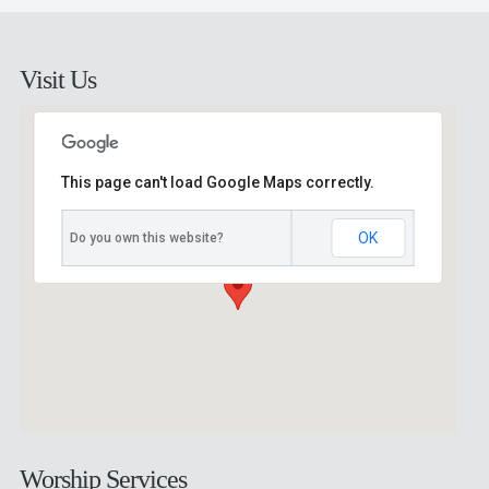
Visit Us
This page can't load Google Maps correctly.
Spirit of Praise International Center
OK
Do you own this website?
1643 S 21st Ave, Hollywood, FL 33020
embed google maps
Worship Services
terms of use example