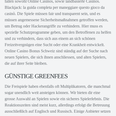
fallen sowohl Online Casinos, sowie landbasierte Casinos.
Blackjack: la guida completa per maneggiare questo gioco da
casinò. Die Spiele müssen fair und transparent sein, und es
müssen angemessene Sicherheitsmaßnahmen getroffen werden,
um Betrug oder Hackerangriffe zu verhindern. Hier muss es
spezielle Schutzprogramme geben, um den Betroffenen zu helfen
und zu verhindern, dass sich aus einem an sich schönen
Freizeitvergnügen eine Sucht oder eine Krankheit entwickelt.
Online Casino Bonus Schweiz sind ständig auf der Suche nach
neuen Spielers, die sich ihnen anschliessen, und alten Spielers,
die auf ihrer Seite bleiben.
GÜNSTIGE GREENFEES
Die Freispiele haben ebenfalls oft Multiplikatoren, die manchmal
sogar unendlich weit ansteigen können. Wir bieten dir eine
grosse Auswahl an Spielen sowie ein sicheres Spielerlebnis. Die
Reaktionszeiten sind meist kurz, allerdings erfolgt die Betreuung
ausschließlich auf Englisch und Russisch. Einige Anbieter setzen