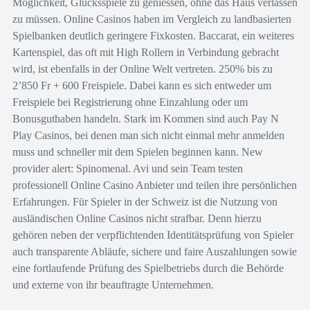
Möglichkeit, Glücksspiele zu geniessen, ohne das Haus verlassen
zu müssen. Online Casinos haben im Vergleich zu landbasierten
Spielbanken deutlich geringere Fixkosten. Baccarat, ein weiteres
Kartenspiel, das oft mit High Rollern in Verbindung gebracht
wird, ist ebenfalls in der Online Welt vertreten. 250% bis zu
2’850 Fr + 600 Freispiele. Dabei kann es sich entweder um
Freispiele bei Registrierung ohne Einzahlung oder um
Bonusguthaben handeln. Stark im Kommen sind auch Pay N
Play Casinos, bei denen man sich nicht einmal mehr anmelden
muss und schneller mit dem Spielen beginnen kann. New
provider alert: Spinomenal. Avi und sein Team testen
professionell Online Casino Anbieter und teilen ihre persönlichen
Erfahrungen. Für Spieler in der Schweiz ist die Nutzung von
ausländischen Online Casinos nicht strafbar. Denn hierzu
gehören neben der verpflichtenden Identitätsprüfung von Spieler
auch transparente Abläufe, sichere und faire Auszahlungen sowie
eine fortlaufende Prüfung des Spielbetriebs durch die Behörde
und externe von ihr beauftragte Unternehmen.