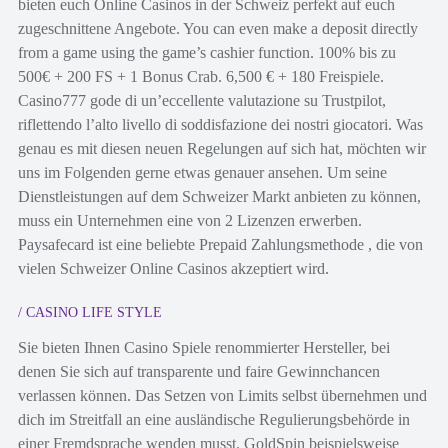
bieten euch Online Casinos in der Schweiz perfekt auf euch
zugeschnittene Angebote. You can even make a deposit directly
from a game using the game’s cashier function. 100% bis zu
500€ + 200 FS + 1 Bonus Crab. 6,500 € + 180 Freispiele.
Casino777 gode di un’eccellente valutazione su Trustpilot,
riflettendo l’alto livello di soddisfazione dei nostri giocatori. Was
genau es mit diesen neuen Regelungen auf sich hat, möchten wir
uns im Folgenden gerne etwas genauer ansehen. Um seine
Dienstleistungen auf dem Schweizer Markt anbieten zu können,
muss ein Unternehmen eine von 2 Lizenzen erwerben.
Paysafecard ist eine beliebte Prepaid Zahlungsmethode , die von
vielen Schweizer Online Casinos akzeptiert wird.
/ CASINO LIFE STYLE
Sie bieten Ihnen Casino Spiele renommierter Hersteller, bei
denen Sie sich auf transparente und faire Gewinnchancen
verlassen können. Das Setzen von Limits selbst übernehmen und
dich im Streitfall an eine ausländische Regulierungsbehörde in
einer Fremdsprache wenden musst. GoldSpin beispielsweise