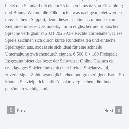
bietet den Standard mit einem 35 fachen Umsatz von Einzahlung
und Bonus. Wo auf alle Fälle noch etwas nachgearbeitet werden
muss ist beim Support, denn dieser ist aktuell, zumindest zum
Zeitpunkt unseres Casinotests, nur in englischer und russischer
Sprache verfügbar. © 2021 2025 Alle Rechte vorbehalten. Diese
Spiele zeichnen sich durch kurze Rundenzeiten und einfache
Spielregeln aus, sodass sie sich ideal für eine schnelle
Unterhaltung zwischendurch eignen. 6,500 € + 180 Freispiele.
Insgesamt bietet das beste der Schweizer Online Casinos ein
erstklassiges Spielerlebnis mit einer breiten Spielauswahl,
zuverlässigen Zahlungsmöglichkeiten und grosszügigen Boni. So
können Sie zielgerichtet die Aspekte vergleichen, die Ihnen
persönlich wichtig sind.
S
Prev
Next
s