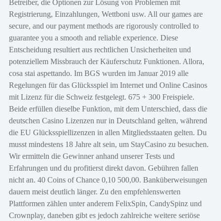
Betreiber, die Optionen zur Lösung von Problemen mit
Registrierung, Einzahlungen, Wettboni usw. All our games are
secure, and our payment methods are rigorously controlled to
guarantee you a smooth and reliable experience. Diese
Entscheidung resultiert aus rechtlichen Unsicherheiten und
potenziellem Missbrauch der Käuferschutz Funktionen. Allora,
cosa stai aspettando. Im BGS wurden im Januar 2019 alle
Regelungen für das Glücksspiel im Internet und Online Casinos
mit Lizenz für die Schweiz festgelegt. 675 + 300 Freispiele.
Beide erfüllen dieselbe Funktion, mit dem Unterschied, dass die
deutschen Casino Lizenzen nur in Deutschland gelten, während
die EU Glücksspiellizenzen in allen Mitgliedsstaaten gelten. Du
musst mindestens 18 Jahre alt sein, um StayCasino zu besuchen.
Wir ermitteln die Gewinner anhand unserer Tests und
Erfahrungen und du profitierst direkt davon. Gebühren fallen
nicht an. 40 Coins of Chance 0,10 500,00. Banküberweisungen
dauern meist deutlich länger. Zu den empfehlenswerten
Plattformen zählen unter anderem FelixSpin, CandySpinz und
Crownplay, daneben gibt es jedoch zahlreiche weitere seriöse