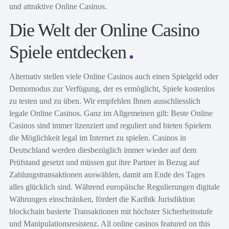
und attraktive Online Casinos.
Die Welt der Online Casino
Spiele entdecken
Alternativ stellen viele Online Casinos auch einen Spielgeld oder
Demomodus zur Verfügung, der es ermöglicht, Spiele kostenlos
zu testen und zu üben. Wir empfehlen Ihnen ausschliesslich
legale Online Casinos. Ganz im Allgemeinen gilt: Beste Online
Casinos sind immer lizenziert und reguliert und bieten Spielern
die Möglichkeit legal im Internet zu spielen. Casinos in
Deutschland werden diesbezüglich immer wieder auf dem
Prüfstand gesetzt und müssen gut ihre Partner in Bezug auf
Zahlungstransaktionen auswählen, damit am Ende des Tages
alles glücklich sind. Während europäische Regulierungen digitale
Währungen einschränken, fördert die Karibik Jurisdiktion
blockchain basierte Transaktionen mit höchster Sicherheitsstufe
und Manipulationsresistenz. All online casinos featured on this