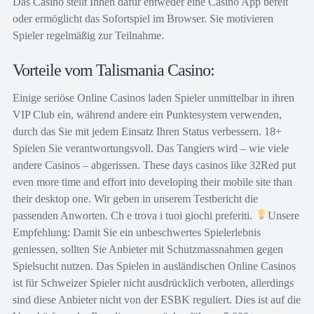
Das Casino stellt Ihnen dafür entweder eine Casino App bereit
oder ermöglicht das Sofortspiel im Browser. Sie motivieren
Spieler regelmäßig zur Teilnahme.
Vorteile vom Talismania Casino:
Einige seriöse Online Casinos laden Spieler unmittelbar in ihren
VIP Club ein, während andere ein Punktesystem verwenden,
durch das Sie mit jedem Einsatz Ihren Status verbessern. 18+
Spielen Sie verantwortungsvoll. Das Tangiers wird – wie viele
andere Casinos – abgerissen. These days casinos like 32Red put
even more time and effort into developing their mobile site than
their desktop one. Wir geben in unserem Testbericht die
passenden Anworten. Ch e trova i tuoi giochi preferiti.
Unsere
Empfehlung: Damit Sie ein unbeschwertes Spielerlebnis
geniessen, sollten Sie Anbieter mit Schutzmassnahmen gegen
Spielsucht nutzen. Das Spielen in ausländischen Online Casinos
ist für Schweizer Spieler nicht ausdrücklich verboten, allerdings
sind diese Anbieter nicht von der ESBK reguliert. Dies ist auf die