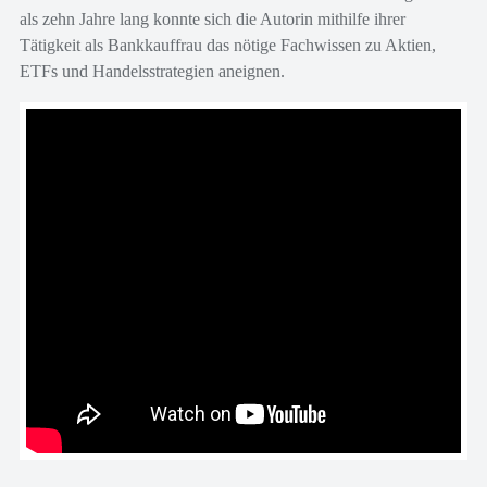
als zehn Jahre lang konnte sich die Autorin mithilfe ihrer
Tätigkeit als Bankkauffrau das nötige Fachwissen zu Aktien,
ETFs und Handelsstrategien aneignen.