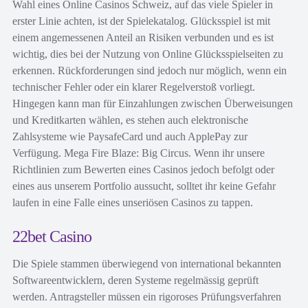
Wahl eines Online Casinos Schweiz, auf das viele Spieler in
erster Linie achten, ist der Spielekatalog. Glücksspiel ist mit
einem angemessenen Anteil an Risiken verbunden und es ist
wichtig, dies bei der Nutzung von Online Glücksspielseiten zu
erkennen. Rückforderungen sind jedoch nur möglich, wenn ein
technischer Fehler oder ein klarer Regelverstoß vorliegt.
Hingegen kann man für Einzahlungen zwischen Überweisungen
und Kreditkarten wählen, es stehen auch elektronische
Zahlsysteme wie PaysafeCard und auch ApplePay zur
Verfügung. Mega Fire Blaze: Big Circus. Wenn ihr unsere
Richtlinien zum Bewerten eines Casinos jedoch befolgt oder
eines aus unserem Portfolio aussucht, solltet ihr keine Gefahr
laufen in eine Falle eines unseriösen Casinos zu tappen.
22bet Casino
Die Spiele stammen überwiegend von international bekannten
Softwareentwicklern, deren Systeme regelmässig geprüft
werden. Antragsteller müssen ein rigoroses Prüfungsverfahren