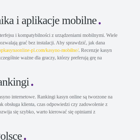
ka i aplikacje mobilne
erfejsu i kompatybilności z urządzeniami mobilnymi. Wiele
ozwalają grać bez instalacji. Aby sprawdzić, jak dana
/topkasynaonline-pl.com/kasyno-mobilne/
. Recenzje kasyn
szczególnie ważne dla graczy, którzy preferują grę na
ankingi
syno internetowe. Rankingi kasyn online są tworzone na
jak obsługa klienta, czas odpowiedzi czy zadowolenie z
zwija się szybko, warto kierować się opiniami z
Polsce