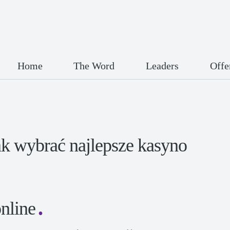
Home
The Word
Leaders
Offe
ak wybrać najlepsze kasyno
nline