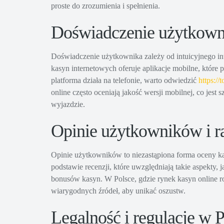
proste do zrozumienia i spełnienia.
Doświadczenie użytkowni
Doświadczenie użytkownika zależy od intuicyjnego int
kasyn internetowych oferuje aplikacje mobilne, które p
platforma działa na telefonie, warto odwiedzić
https:/
online często oceniają jakość wersji mobilnej, co jest 
wyjazdzie.
Opinie użytkowników i r
Opinie użytkowników to niezastąpiona forma oceny ka
podstawie recenzji, które uwzględniają takie aspekty, 
bonusów kasyn. W Polsce, gdzie rynek kasyn online ro
wiarygodnych źródeł, aby unikać oszustw.
Legalność i regulacje w 