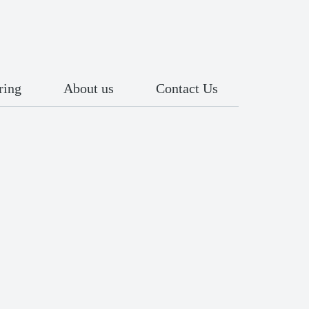
ring
About us
Contact Us